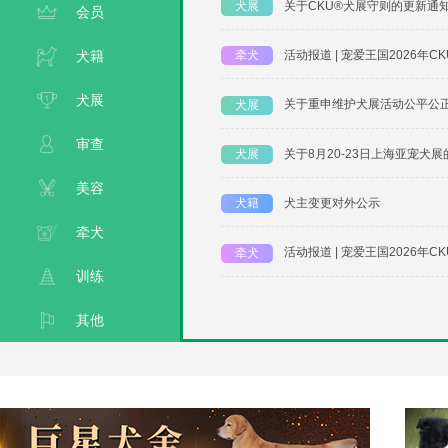
关于CKU®犬展守则的更新通
犬展
会员
犬籍
活动报道 | 宠爱王国2026年CK
牵犬
犬展
关于重申维护犬展活动公平公
犬展
审查
关于8月20-23日上海亚宠犬
犬展
美容
犬主变更对外公示
犬籍
牵犬
活动报道 | 宠爱王国2026年CK
牵犬
训练
其他