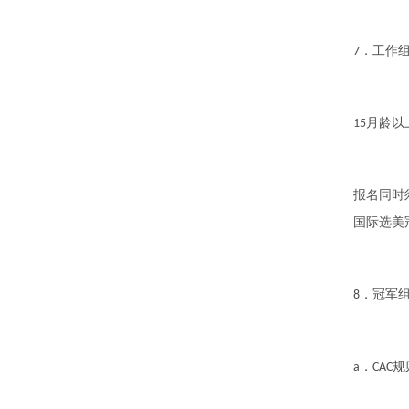
．工作
7
月龄以
15
报名同时
国际选美
．冠军
8
．
规
a
CAC