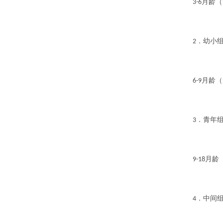
月龄（
3-6
．幼小
2
月龄（
6-9
．青年
3
月龄
9-18
．中间
4