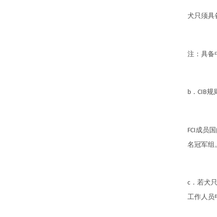
犬只须具
注：具备
．
规
b
CIB
成员国
FCI
名冠军组
．若犬
c
工作人员