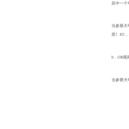
其中一个
当
参展
犬
质》
，
JCC
．
规
b
CIB
当参赛犬