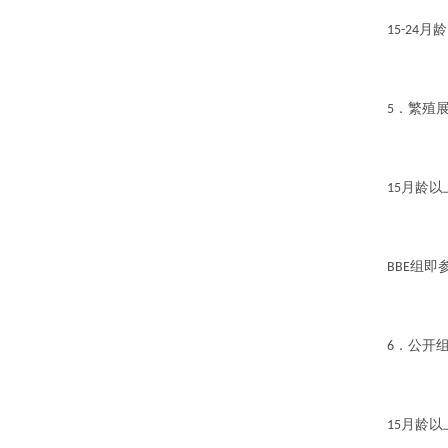
月龄
15-24
．繁殖
5
月龄以
15
组即
BBE
．公开
6
月龄以
15