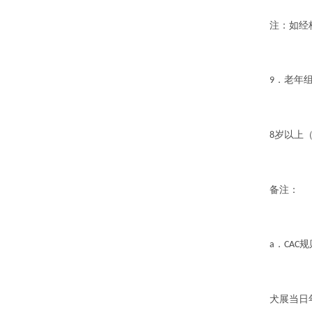
注：如经
．老年
9
岁以上
8
备注：
．
规
a
CAC
犬展
当日