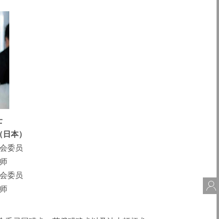
士
ro （日本）
员会委员
容师
员会委员
会
犬师