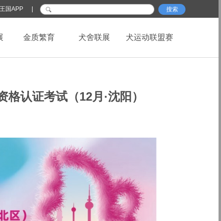
王国APP
|
搜索
展
金质繁育
犬舍联展
犬运动联盟赛
师资格认证考试（12月·沈阳）