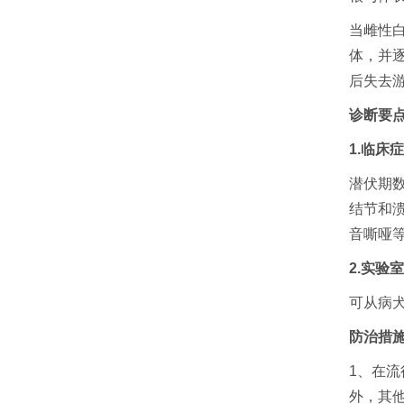
当雌性
体，并
后失去
诊断要
1.临床
潜伏期
结节和
音嘶哑
2.实验
可从病
防治措
1、在
外，其