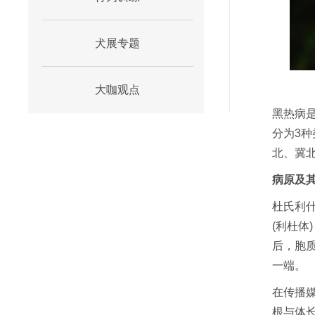
犬展专题
大咖观点
黑热病
分为3
北、冀
病原及
杜氏利
(利杜体
后，胞
一端。
在传播媒
根与体