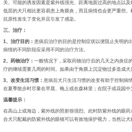
关。可能的诱发因素是紫外线强光、距离地面过高的地点以及
低层的犬只相比更容易患上角膜炎，而且病情也会更严重些。
抗原性发生了变化并且引发了感染。
三、治疗：
1、治疗目的：
患病后治疗的目的是控制症状以便阻止失明的
病情的不同阶段应采用不同的治疗方法。
2、药物治疗：
一般情况下，采取药物治疗后的几天之内炎症
疗的继续需要几周的时间。如果由于角膜上沉淀物过多造成犬
3、改变生活习惯：
患病后犬只生活习惯的改变有助于控制病
在夏季散步时尽量在早晨、晚上或在森林里；在院子或花园中
温馨提示：
在高山上或海边，紫外线的照射很强烈。此时防紫外线的眼药
合犬只配戴的防紫外线的眼镜可以有效地保护视力，当然让犬