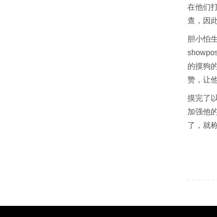
在他们
查，因
胆小怕
show
的摸狗
赞，让
摸完了以
加强他
了，就