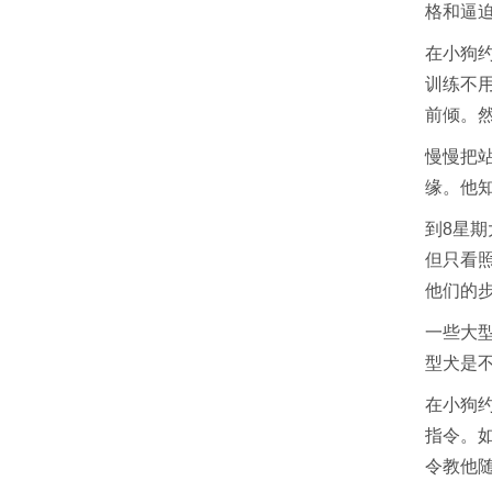
格和逼
在小狗
训练不
前倾。然
慢慢把
缘。他
到8星
但只看
他们的
一些大
型犬是
在小狗约
指令。如
令教他