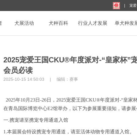
|
宠爱
者
犬展活动
犬种百科
行业人才发展
单犬种发
2025宠爱王国CKU®年度派对-“皇家杯”
会员必读
2025-10-15 14:50:03
|
编辑：
赛事
2025年
10
月
23
日
-
26
日，
2025宠爱王国CKU®年度派对-“皇家
在青岛国际博览中心
E2馆举办，以下为参展重要须知，请参
一
.携宠请至携宠专用通道入馆
1.本届展会特设携宠专用通道，请至活体动物专用通道入馆
。