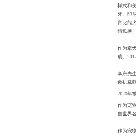
样式和
牙、印尼
育比熊
猎狐梗
作为牵犬
质。20
李东先生
邀执裁菲
2020
作为宠物
自世界
作为宠