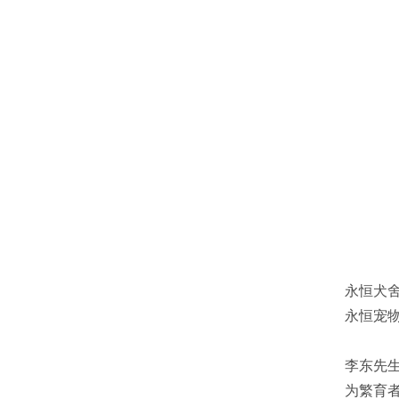
永恒犬舍(F
永恒宠
李东先生进
为繁育者