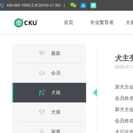
400-660-7000(工作日9:00-17:30) |
首页
专业繁育者
犬
最新
犬主
2025-07-
会员
原犬主
犬籍
会员姓
新犬主
犬展
会员姓
审查
犬只证