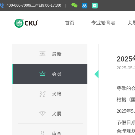
400-660-7000(工作日9:00-17:30) |
首页
专业繁育者
犬
最新
202
2025-05-
会员
尊敬的
犬籍
根据《
202
5
年
5
犬展
节
假
日
合理规
审查