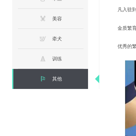
凡入驻
美容
金质繁
牵犬
优秀的
训练
其他