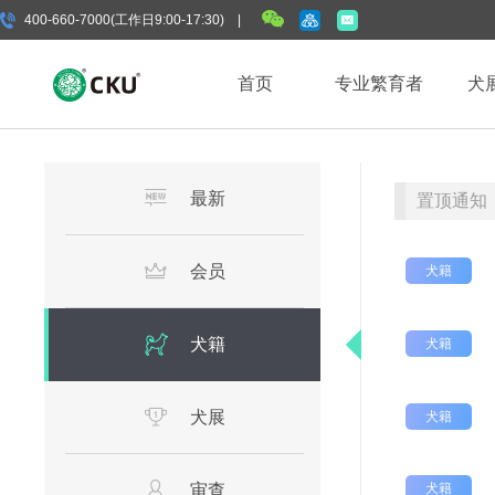
400-660-7000(工作日9:00-17:30) |
首页
专业繁育者
犬
最新
置顶通知
会员
犬籍
犬籍
犬籍
犬展
犬籍
审查
犬籍